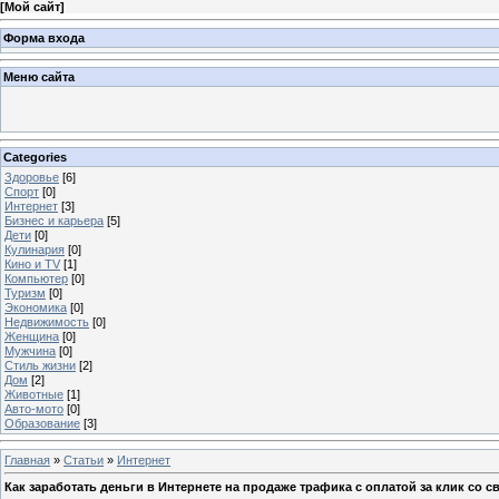
[
Мой сайт
]
Форма входа
Меню сайта
Categories
Здоровье
[6]
Спорт
[0]
Интернет
[3]
Бизнес и карьера
[5]
Дети
[0]
Кулинария
[0]
Кино и TV
[1]
Компьютер
[0]
Туризм
[0]
Экономика
[0]
Недвижимость
[0]
Женщина
[0]
Мужчина
[0]
Стиль жизни
[2]
Дом
[2]
Животные
[1]
Авто-мото
[0]
Образование
[3]
Главная
»
Статьи
»
Интернет
Как заработать деньги в Интернете на продаже трафика с оплатой за клик со с