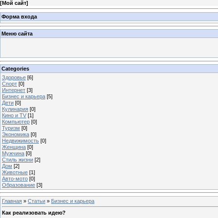
[
Мой сайт
]
Форма входа
Меню сайта
Categories
Здоровье
[6]
Спорт
[0]
Интернет
[3]
Бизнес и карьера
[5]
Дети
[0]
Кулинария
[0]
Кино и TV
[1]
Компьютер
[0]
Туризм
[0]
Экономика
[0]
Недвижимость
[0]
Женщина
[0]
Мужчина
[0]
Стиль жизни
[2]
Дом
[2]
Животные
[1]
Авто-мото
[0]
Образование
[3]
Главная
»
Статьи
»
Бизнес и карьера
Как реализовать идею?