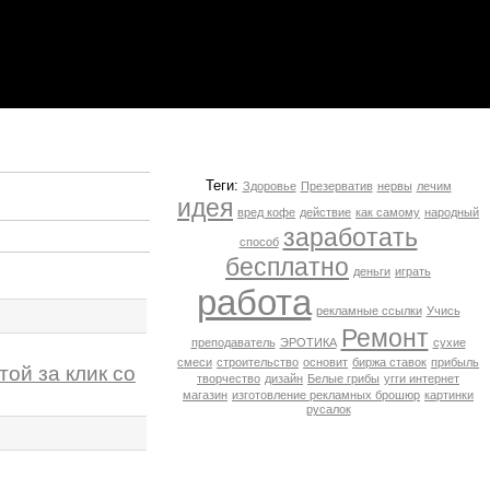
Теги:
Здоровье
Презерватив
нервы
лечим
идея
вред кофе
действие
как самому
народный
заработать
способ
бесплатно
деньги
играть
работа
рекламные ссылки
Учись
Ремонт
преподаватель
ЭРОТИКА
сухие
смеси
строительство
основит
биржа ставок
прибыль
ой за клик со
творчество
дизайн
Белые грибы
угги интернет
магазин
изготовление рекламных брошюр
картинки
русалок