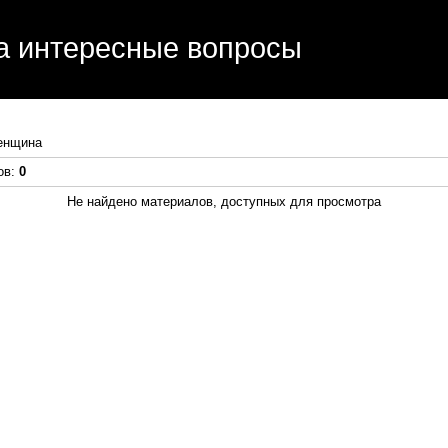
ть статьи, получить помощь и интеллектуальное развитие
а интересные вопросы
енщина
ов
:
0
Не найдено материалов, доступных для просмотра