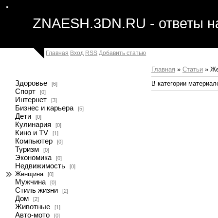
Здесь вы можете читать статьи на различные темы, размеща
ZNAESH.3DN.RU - ответы н
Главная
Вход
RSS
Добавить статью
Главная
»
Статьи
» Ж
Здоровье
В категории материал
[6]
Спорт
[0]
Интернет
[3]
Бизнес и карьера
[5]
Дети
[0]
Кулинария
[0]
Кино и TV
[1]
Компьютер
[0]
Туризм
[0]
Экономика
[0]
Недвижимость
[0]
Женщина
[0]
Мужчина
[0]
Стиль жизни
[2]
Дом
[2]
Животные
[1]
Авто-мото
[0]