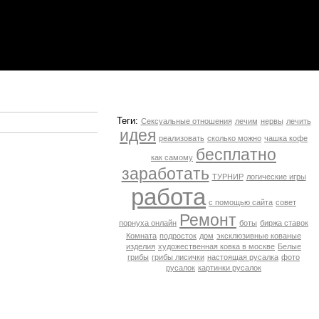
Теги:
Сексуальные отношения
лечим
нервы
лечить
идея
реализовать
сколько можно
чашка кофе
бесплатно
как самому
заработать
ТУРНИР
логические игры
работа
с помощью сайта
совет
Ремонт
порнуха онлайн
боты
биржа ставок
Комната
подросток
дом
эксклюзивные кованые
изделия
художественная ковка в москве
Белые
грибы
грибы лисички
настоящая русалка
фото
русалок
картинки русалок