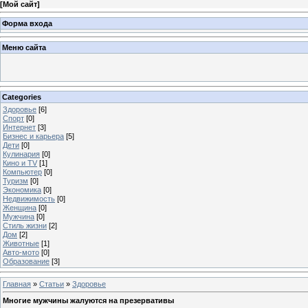
[
Мой сайт
]
Форма входа
Меню сайта
Categories
Здоровье
[6]
Спорт
[0]
Интернет
[3]
Бизнес и карьера
[5]
Дети
[0]
Кулинария
[0]
Кино и TV
[1]
Компьютер
[0]
Туризм
[0]
Экономика
[0]
Недвижимость
[0]
Женщина
[0]
Мужчина
[0]
Стиль жизни
[2]
Дом
[2]
Животные
[1]
Авто-мото
[0]
Образование
[3]
Главная
»
Статьи
»
Здоровье
Многие мужчины жалуются на презервативы