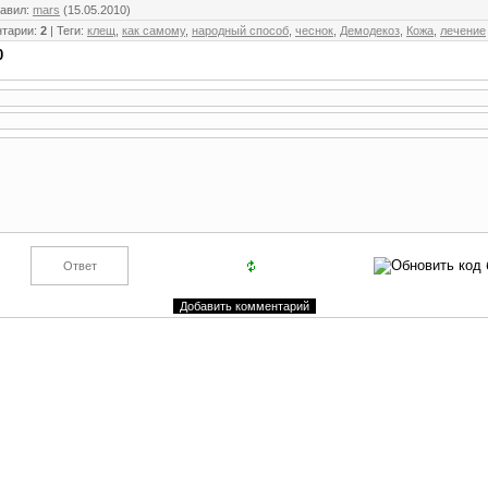
авил
:
mars
(15.05.2010)
тарии
:
2
|
Теги
:
клещ
,
как самому
,
народный способ
,
чеснок
,
Демодекоз
,
Кожа
,
лечение
0