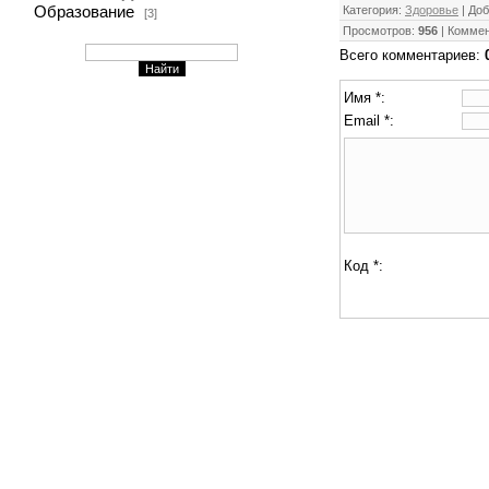
Образование
Категория
:
Здоровье
|
Доб
[3]
Просмотров
:
956
|
Коммен
Всего комментариев
:
Имя *:
Email *:
Код *: