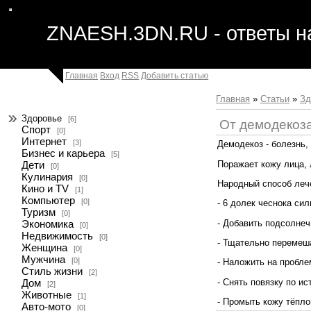
Здесь вы можете читать статьи на различные темы, размеща
ZNAESH.3DN.RU - ответы н
Главная
Вход
RSS
Добавить статью
Главная
»
Статьи
»
Зд
Здоровье
[6]
От демодекоза
Спорт
[0]
Интернет
[3]
Демодекоз - болезнь
Бизнес и карьера
[5]
Поражает кожу лица, л
Дети
[0]
Кулинария
[0]
Народный способ леч
Кино и TV
[1]
Компьютер
[0]
- 6 долек чеснока си
Туризм
[0]
- Добавить подсолнеч
Экономика
[0]
Недвижимость
[0]
- Тщательно перемеша
Женщина
[0]
Мужчина
[0]
- Наложить на пробле
Стиль жизни
[2]
- Снять повязку по и
Дом
[2]
Животные
[1]
- Промыть кожу тёпл
Авто-мото
[0]