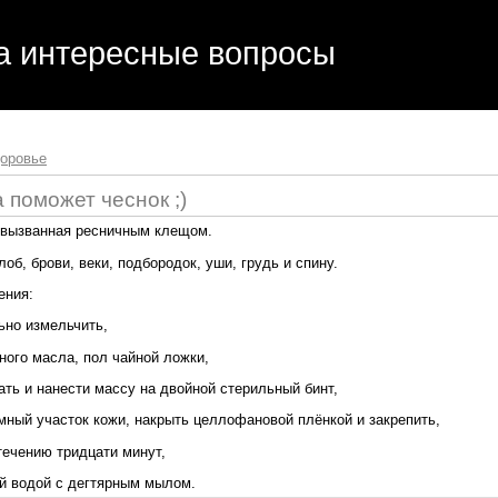
ть статьи, получить помощь и интеллектуальное развитие
а интересные вопросы
оровье
 поможет чеснок ;)
, вызванная ресничным клещом.
об, брови, веки, подбородок, уши, грудь и спину.
ения:
льно измельчить,
ного масла, пол чайной ложки,
ть и нанести массу на двойной стерильный бинт,
мный участок кожи, накрыть целлофановой плёнкой и закрепить,
стечению тридцати минут,
ой водой с дегтярным мылом.