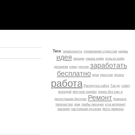
Теги:
нервозность
управление стрессом
нервы
идея
эмоции
чашка кофе
польза кофе
заработать
организм
клещ
чеснок
бесплатно
игра
простые
играть
работа
Раскрутка сайта
Так.ру
совет
молодой
жёсткое порево
порно без смс и
Ремонт
регистрации бесплат
Комната
творчество
дом
грибы лисички
угги интернет
магазин
настоящая русалка
фото дракона